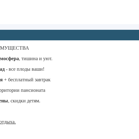
ИМУЩЕСТВА
мосфера
, тишина и уют.
ад
- все плоды ваши!
ая
+ бесплатный завтрак
рритории пансионата
ены
, скидки детям.
отдыха.