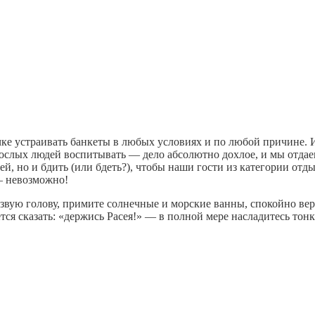
ычке устраивать банкеты в любых условиях и по любой причине. 
рослых людей воспитывать — дело абсолютно дохлое, и мы отдаем
ей, но и бдить (или бдеть?), чтобы наши гости из категории от
 – невозможно!
звую голову, примите солнечные и морские ванны, спокойно вер
ется сказать: «держись Расея!» — в полной мере насладитесь то