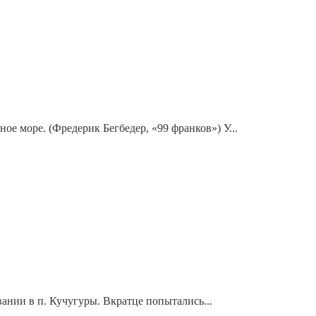
ное море. (Фредерик Бегбедер, «99 франков») У...
нии в п. Кучугуры. Вкратце попытались...