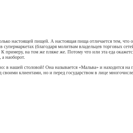
только настоящей пищей. А настоящая пища отличается тем, что 
в супермаркетах (благодаря молитвам владельцев торговых сете
. К примеру, на том же пляже же. Потому что или эта еда окаже
 а наоборот.
о: в нашей столовой! Она называется «Мальва» и находится на п
ред своими клиентами, но и перед государством в лице многочис