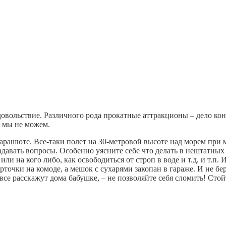
довольствие. Различного рода прокатные аттракционы – дело кон
, мы не можем.
арашюте. Все-таки полет на 30-метровой высоте над морем при
адавать вопросы. Особенно уясните себе что делать в нештатных
ли на кого либо, как освободиться от строп в воде и т.д. и т.п.
точки на комоде, а мешок с сухарями закопан в гараже. И не бер
все расскажут дома бабушке, – не позволяйте себя сломить! Стойт