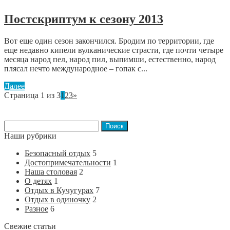
Постскриптум к сезону 2013
Вот еще один сезон закончился. Бродим по территории, где
еще недавно кипели вулканические страсти, где почти четыре
месяца народ пел, народ пил, выпимши, естественно, народ
плясал нечто международное – гопак с...
Далее
Страница 1 из 3
1
2
3
»
Найти:
Наши рубрики
Безопасный отдых
5
Достопримечательности
1
Наша столовая
2
О детях
1
Отдых в Кучугурах
7
Отдых в одиночку
2
Разное
6
Свежие статьи